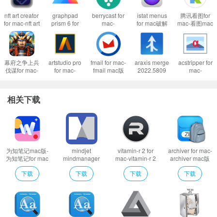
nft art creator
graphpad
berrycast for
istat menus
腾讯看图for
for mac-nft art
prism 6 for
mac-
for mac破解
mac-看图mac
creator mac
mac-
berrycast
版-istat
版下载 v2.5.2
版下载 v1.0
graphpad
mac版下载
menus mac
prism for mac
v0.35.2
版下载
下载 v9.3.1
v6.62.1191
幕府之争上兵
artstudio pro
fmail for mac-
araxis merge
acstripper for
软件特色
伐谋for mac-
for mac-
fmail mac版
2022.5809
mac-
【炒股就用同花顺】
幕府之争上兵
artstudio pro
下载 v2.7.6
macos文件对
acstripper
伐谋mac版下
mac版下载
比工具
mac版下载
同花顺——国内炒股软件领 跑者！公司成立于1994年，并在2009年于深
载 v1.2
v4.1.6
v1.0.1
相关下载
圳证券交易所挂牌交易。从成立至今，已累计服务用户超过3亿！
同花顺本着让投资变的更简单的目标，专为苹果用户定制了适合Mac平台
的炒股软件。我们为用户提供沪深、港、美、英、基金、商品、期货等全球实
时高速行情，精选股市热点资讯，并支持超80%券商的在线实时交易。
为知笔记mac版-
mindjet
vitamin-r 2 for
archiver for mac-
为知笔记for mac
mindmanager
mac-vitamin-r 2
archiver mac版
下载 v0.1.88
for mac-mindjet
mac版下载 v4.15
下载 v4.0.0
下载
下载
下载
下载
mindmanager
mac版下载
v13.1.115