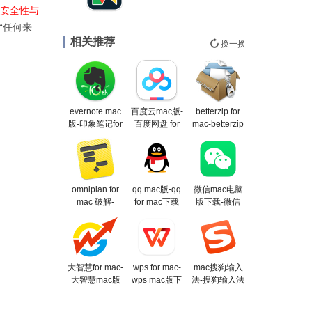
—安全性与
开“任何来
相关推荐
换一换
evernote mac
百度云mac版-
betterzip for
版-印象笔记for
百度网盘 for
mac-betterzip
mac下载
mac下载
mac下载 v5.3
v9.5.32
v4.14.8
omniplan for
qq mac版-qq
微信mac电脑
mac 破解-
for mac下载
版下载-微信
omniplan for
v6.8.8.6244
mac版下载
mac下载
v3.6.1(24205)
v3.14.1
大智慧for mac-
wps for mac-
mac搜狗输入
大智慧mac版
wps mac版下
法-搜狗输入法
下载 v3.0
载
mac版下载
v5.0.0(7550)
v6.11.0.9114