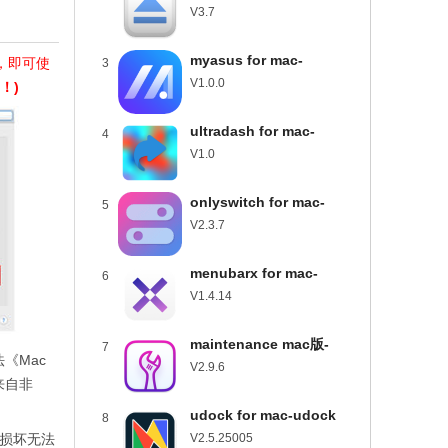
usbclean for mac下载
V3.7
v3.7
myasus for mac-
】，即可使
3
myasus mac版下载
V1.0.0
！)
v1.0.0
ultradash for mac-
4
ultradash mac版下载
V1.0
v1.0
onlyswitch for mac-
5
onlyswitch mac版下载
V2.3.7
v2.3.7
menubarx for mac-
6
menubarx mac版下载
V1.4.14
v1.4.14
maintenance mac版-
7
《Mac
maintenance for mac下
V2.9.6
来自非
载 v2.9.6
udock for mac-udock
8
mac版下载 v2.5.25005
损坏无法
V2.5.25005