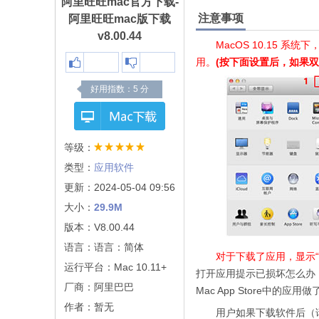
阿里旺旺mac官方下载-
注意事项
阿里旺旺mac版下载
v8.00.44
MacOS 10.15 
用。
(按下面设置后，如果
好用指数：
5
分
等级：
类型：
应用软件
更新：2024-05-04 09:56
大小：
29.9M
版本：V8.00.44
语言：语言：简体
对于下载了应用，显示
运行平台：Mac 10.11+
打开应用提示已损坏怎么办 
厂商：
阿里巴巴
Mac App Store中的
作者：暂无
用户如果下载软件后（请确