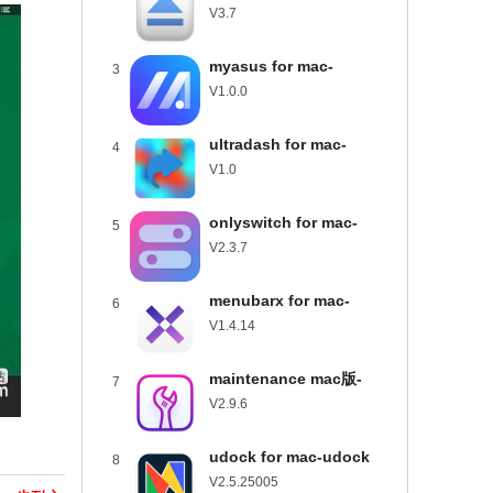
usbclean for mac下载
V3.7
v3.7
myasus for mac-
3
myasus mac版下载
V1.0.0
v1.0.0
ultradash for mac-
4
ultradash mac版下载
V1.0
v1.0
onlyswitch for mac-
5
onlyswitch mac版下载
V2.3.7
v2.3.7
menubarx for mac-
6
menubarx mac版下载
V1.4.14
v1.4.14
maintenance mac版-
7
maintenance for mac下
V2.9.6
载 v2.9.6
udock for mac-udock
8
mac版下载 v2.5.25005
V2.5.25005