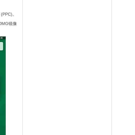
 (PPC)。
护眼宝苹果版
百度输入法
sourcetree for
最新版下载-护
mac版-百度输
mac-
DMG镜像
眼宝mac版下
入法for mac下
sourcetree
载 v1.2.0
载 v5.7.0.11
mac版下载
v4.1.9