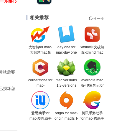
步一步耐心
相关推荐
换一换
大智慧for mac-
day one for
xmind中文破解
大智慧mac版
mac-day one
版-xmind mac
下载 v3.0
mac版下载
版下载
v4.0
v22.8.2196
候就需要
cornerstone for
mac versions
evernote mac
mac-
1.3-versions
版-印象笔记for
示已损坏怎
cornerstone
1.3免费版下载
mac下载
mac版下载
v1.4.1
v9.5.32
v4.1
爱思助手for
origin for mac-
腾讯手游助手
mac-爱思助手
origin mac版下
for mac-腾讯手
mac版下载
载
游助手mac版
v1.17.007
v10.5.115.51547
下载 v1.0.8