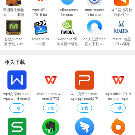
打不开XX软件，因为Apple无法检查其是否包含恶意软件
澳洲野生动物
wps office
audiospeedx
mac mouse
向日葵远程控
当你遇到上述问题的时候：
for mac-澳洲
2019 for
for mac-
fix for mac-
制软件for
野生动物mac
mac-wps
audiospeedx
mac mouse
mac-向日葵
1、首先这样设置试试：
开启任何来源
版下载 v2.1
office 2019
mac版下载
fix mac版下载
远程控制软件
到这里一般情况下应用都可以运行了。
mac版下载
v1.1
v2.2.1
mac版下载
v5.0.0(7550)
v12.5.1.46673
然而有的应用开启了任何来源还是不行，这是因为苹果进一步收缩了对未
音悦tv mac
screenflick
webdriver黑
qq浏览器mac
realtek瑞昱
版-音悦tv for
mac版-
苹果显卡驱动
官方下载-qq
rtl81xx驱动
签名应用的权限，这时候就需要通过过“终端”执行命令行代码来绕过应用签名认
mac下载 v1.0
screenflick
for mac-
浏览器mac版
mac版-
证。
for mac下载
webdriver黑
下载
realtek瑞昱网
v2.7.45
苹果显卡驱动
v4.5.123.400
卡驱动mac版
2、执行命令绕过苹果的公证Gatekeeper：
Mac打开应用提示已损坏怎么办
相关下载
mac版下载
下载
v387.10.10.10.40.140
v15.0502
Mac安装软件时提示已损坏怎么办
以上操作如果还不能解决，那就需要关闭SIP系统完整性保护才可以了。
3、关闭SIP系统完整性保护：
Mac怎么关闭SIP系统完整性 Mac SIP怎么关
闭
wps文字for mac-
wps for mac-wps
wps演示for mac-
wps office 2019
wps word mac版
mac版下载
wps ppt mac版下
for mac-wps
软件特色
下载
v5.0.0(7550)
载 v5.0.0(7550)
office 2019 mac
下载
下载
下载
下载
v5.0.0(7550)
版下载
- 扫描二维码和输入帐号、密码登录
v5.0.0(7550)
- 免费发送文字信息、表情、图片
- 创建群聊，与多个朋友一 起聊天
- 接收和查看公众号信息