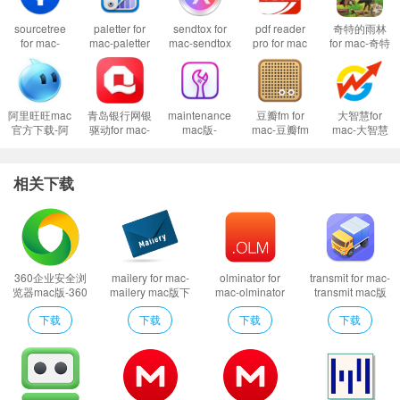
到这里一般情况下应用都可以运行了。
sourcetree
paletter for
sendtox for
pdf reader
奇特的雨林
然而有的应用开启了任何来源还是不行，这是因为苹果进一步收缩了对未
for mac-
mac-paletter
mac-sendtox
pro for mac
for mac-奇特
签名应用的权限，这时候就需要通过过“终端”执行命令行代码来绕过应用签名认
sourcetree
mac版下载
mac版下载
2.8.19.1 全能
的雨林mac版
mac版下载
v4.3.0
v1.2.1
pdf编辑工具
下载 v2.1
证。
v4.1.9
2、执行命令绕过苹果的公证Gatekeeper：
Mac打开应用提示已损坏怎么办
阿里旺旺mac
青岛银行网银
maintenance
豆瓣fm for
大智慧for
Mac安装软件时提示已损坏怎么办
官方下载-阿
驱动for mac-
mac版-
mac-豆瓣fm
mac-大智慧
里旺旺mac版
青岛银行网银
maintenance
mac版下载
mac版下载
以上操作如果还不能解决，那就需要关闭SIP系统完整性保护才可以了。
下载 v8.00.44
mac版驱动下
for mac下载
v1.0官方版
v3.0
载 v6.7.0.0
v2.9.6
3、关闭SIP系统完整性保护：
Mac怎么关闭SIP系统完整性 Mac SIP怎么关
相关下载
闭
软件特色
微云Mac版客户端，这个同步盘版本是可以自动同步指定的文件夹的，例
如工作文件夹里面有文档比较重要，就可以自动同步。只要你修改了文件程序
360企业安全浏
mailery for mac-
olminator for
transmit for mac-
览器mac版-360
mailery mac版下
mac-olminator
transmit mac版
就会自动上传，并且保留多个历史版本，如果后悔修改了还可以恢复到指定版
企业安全浏览器
载 v1.1
mac版下载 v1.52
下载 v5.9
下载
下载
下载
下载
本。
for mac下载
v12.1.3003.33