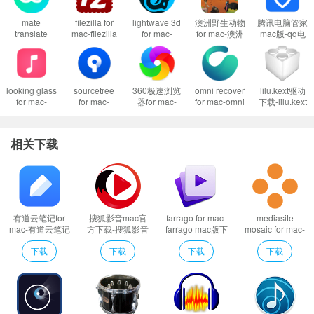
1、首先这样设置试试：
开启任何来源
mate
filezilla for
lightwave 3d
澳洲野生动物
腾讯电脑管家
到这里一般情况下应用都可以运行了。
translate
mac-filezilla
for mac-
for mac-澳洲
mac版-qq电
然而有的应用开启了任何来源还是不行，这是因为苹果进一步收缩了对未
8.1.8 mac菜
mac中文版下
lightwave 3d
野生动物mac
脑管家mac版
单栏翻译软件
载 v3.62.0
mac版下载
版下载 v2.1
下载 v2.4.16
签名应用的权限，这时候就需要通过过“终端”执行命令行代码来绕过应用签名认
v2020.0.2
官方版
证。
looking glass
sourcetree
360极速浏览
omni recover
lilu.kext驱动
2、执行命令绕过苹果的公证Gatekeeper：
Mac打开应用提示已损坏怎么办
for mac-
for mac-
器for mac-
for mac-omni
下载-lilu.kext
looking glass
sourcetree
360极速浏览
recover mac
驱动下载
Mac安装软件时提示已损坏怎么办
mac版下载
mac版下载
器mac版下载
版下载 v3.4.2
v1.6.2
v1.0.2
v4.1.9
v12.2.1662.0
以上操作如果还不能解决，那就需要关闭SIP系统完整性保护才可以了。
相关下载
3、关闭SIP系统完整性保护：
Mac怎么关闭SIP系统完整性 Mac SIP怎么关
闭
软件特色
Missive Mac版目前只支持在Gmail账号上运行，但你可以同时连接多个账
有道云笔记for
搜狐影音mac官
farrago for mac-
mediasite
mac-有道云笔记
方下载-搜狐影音
farrago mac版下
mosaic for mac-
户。除了通常的电子邮件和聊天管理选项，应用允许您按标签或把重要的项目
mac版下载
mac版下载 v6.8
载 v1.6.7
mediasite
下载
下载
下载
下载
固定在侧边栏上。连接到你的Gmail账户，开始查看你的最新邮件。马上，Miss
v7.1.11
mosaic mac版下
载 v2.1.23
ive将提示您的Gmail证书，并设置至少一个帐户来访问它的接口。你所有账户
的收件箱将随时可见，你可以阅读邮件、写新邮件或开始对话。