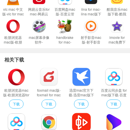
1、首先这样设置试试：
开启任何来源
vlc mac 中文
网易云音乐for
百度网盘mac
iina for mac-
酷我音乐mac
到这里一般情况下应用都可以运行了。
版-vlc for mac
mac-网易云
版-百度云管
iina mac版下
版下载-酷我
然而有的应用开启了任何来源还是不行，这是因为苹果进一步收缩了对未
下载
音乐mac版下
家mac版下载
载 v1.3.1
音乐盒mac版
v3.0.17.3
载
v4.14.8
下载 v1.7.0
签名应用的权限，这时候就需要通过过“终端”执行命令行代码来绕过应用签名认
v2.3.11.900
证。
欧朋浏览器
mac屏幕录像
handbrake
射手影音mac
imovie for
2、执行命令绕过苹果的公证Gatekeeper：
Mac打开应用提示已损坏怎么办
mac版-欧朋
软件-
for mac-
版-射手影音
mac免费下
浏览器for
screenflow
handbrake
for mac下载
载-imovie for
Mac安装软件时提示已损坏怎么办
mac下载
for mac下载
mac下载
v4.9.4 beta.0
mac下载
v92.0.4561.33
v10.0.7
v1.4.1
官方版
v10.3.5
以上操作如果还不能解决，那就需要关闭SIP系统完整性保护才可以了。
相关下载
3、关闭SIP系统完整性保护：
Mac怎么关闭SIP系统完整性 Mac SIP怎么关
闭
软件特色
Thunderbird mac版的目标是为那些还在使用没有整合邮件功能的单独浏览
欧朋浏览器mac
foxmail mac版-
迅雷mac官方下
百度云同步盘 for
版-欧朋浏览器for
foxmail for mac
载-迅雷mac版下
mac版下载-百度
器或者需要一个高效的邮件客户端的用户提供一个跨平台的邮件解决方案。另
mac下载
下载
载 v5.0.3.65598
云mac版下载
下载
下载
下载
下载
外，由于完全专注于单独邮件客户端的开发，开发者可以摒弃其他那些不需要
v92.0.4561.33
v1.5.6.94576
v4.14.8
的组件，尽最大可能把这个客户端程序做完美。与以前作为Mozilla浏览器的邮
件组件的时候相比，现在这款单独客户端程序的界面要整洁许多。