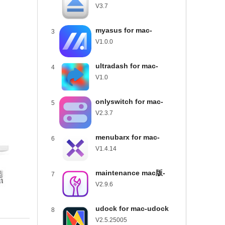
usbclean for mac下载
V3.7
v3.7
myasus for mac-
3
myasus mac版下载
V1.0.0
v1.0.0
ultradash for mac-
4
ultradash mac版下载
V1.0
v1.0
onlyswitch for mac-
5
onlyswitch mac版下载
V2.3.7
v2.3.7
menubarx for mac-
6
menubarx mac版下载
V1.4.14
v1.4.14
maintenance mac版-
7
maintenance for mac下
V2.9.6
载 v2.9.6
udock for mac-udock
8
mac版下载 v2.5.25005
V2.5.25005