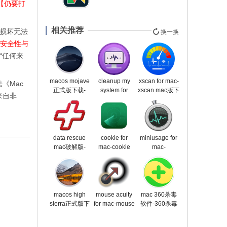
择【仍要打
相关推荐
损坏无法
换一换
—安全性与
开“任何来
macos mojave
cleanup my
xscan for mac-
《Mac
正式版下载-
system for
xscan mac版下
来自非
macos mojave
mac-cleanup
载 v4.1官方版
正式版下载
my system
v10.14.6
mac版下载
v2.1
data rescue
cookie for
miniusage for
mac破解版-
mac-cookie
mac-
data rescue for
mac版下载
miniusage
mac下载
v6.8.3
mac版下载
v6.0.7
v1.5.0
macos high
mouse acuity
mac 360杀毒
sierra正式版下
for mac-mouse
软件-360杀毒
载-macos high
acuity mac版下
软件mac版下
sierra正式版下
载 v1.0
载 v1.2.6