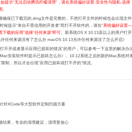
系统下，如提示“无法启动腾讯柠檬清理”，请在系统偏好设置-安全性与隐私-选
用。
保已下载完的.dmg文件是完整的，不然打开文件的时候也会出现文件
的时候提示“来自不受信用的开发者”而打不开软件的，请在
“系统偏好设置
下载的应用”选择“任何来源”即可
。新系统OS X 10.13及以上的用户打
13允许任何来源没有了怎么办 macOS 10.13允许任何来源没了怎么开启》
不开或者显示应用已损坏的情况”的用户，可以参考一下这里的解决办法
Mac安装软件时提示已损坏怎么办》。10.12系统之后的新的Mac系统对
应用做了限制，所以才会出现“应用已损坏或打不开的”情况。
对XCode等大型软件定制扫描方案
结果，专业的清理建议，清理更放心