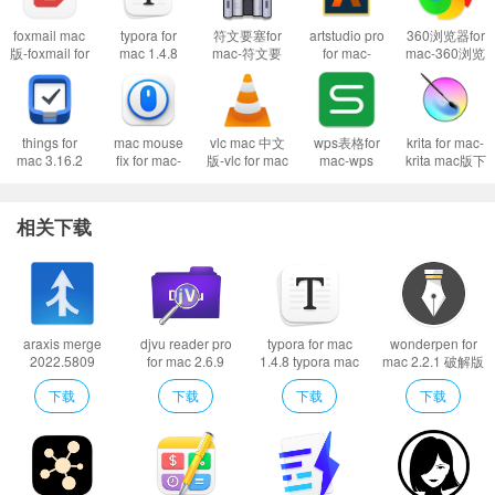
当你遇到上述问题的时候：
foxmail mac
typora for
符文要塞for
artstudio pro
360浏览器for
1、首先这样设置试试：
开启任何来源
版-foxmail for
mac 1.4.8
mac-符文要
for mac-
mac-360浏览
到这里一般情况下应用都可以运行了。
mac下载
typora mac破
塞mac版下载
artstudio pro
器mac版下载
v1.5.6.94576
解版
v1.0
mac版下载
v12.2.1662.0
然而有的应用开启了任何来源还是不行，这是因为苹果进一步收缩了对未
v4.1.6
签名应用的权限，这时候就需要通过过“终端”执行命令行代码来绕过应用签名认
things for
mac mouse
vlc mac 中文
wps表格for
krita for mac-
证。
mac 3.16.2
fix for mac-
版-vlc for mac
mac-wps
krita mac版下
破解版_mac
mac mouse
下载
excel mac版
载 v5.1.1
2、执行命令绕过苹果的公证Gatekeeper：
Mac打开应用提示已损坏怎么办
任务管理
fix mac版下载
v3.0.17.3
下载
v2.2.1
v5.0.0(7550)
Mac安装软件时提示已损坏怎么办
相关下载
以上操作如果还不能解决，那就需要关闭SIP系统完整性保护才可以了。
3、关闭SIP系统完整性保护：
Mac怎么关闭SIP系统完整性 Mac SIP怎么关
闭
软件特色
araxis merge
djvu reader pro
typora for mac
wonderpen for
2022.5809
for mac 2.6.9
1.4.8 typora mac
mac 2.2.1 破解版
OnyX可以帮助你检视启动的磁盘信息和文件系统的结构信息，而且可以运
macos文件对比
djvu文档阅读器
破解版
妙笔写作软件
下载
下载
下载
下载
行很多的系统维护子程序，比如配置Finder，Dock，Dashboard，Exposé，S
工具
afari，Login window中的一些隐藏的功能。作为一个多功能实用程序，您可以
使用它来验证启动磁盘及其系统文件的结构，运行其他维护和清理任务，配置Fi
nder，Dock，Safari和Apple的某些应用程序中的参数，以删除缓存 ，删除某