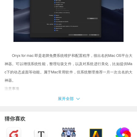
Onyx for mac 即是老牌免费系统维护和配置程序，很出名的Mac OS平台大
神器。可以增强系统性能，整理垃圾文件，以及对系统进行美化，比如提供Ma
c下的动态桌面等动能。属于Mac常用软件，但系统整理推荐一月一次出名的大
神器。
注意事项
用户在下载Mac软件后打开使用的时候可能会遇到的常见的三种报错：(出
展开全部
现报错请大家务必一步一步耐心仔细看完下面的内容！！！)
XX软件已损坏，无法打开，你应该将它移到废纸篓
猜你喜欢
打不开XX软件，因为它来自身份不明的开发者
打不开XX软件，因为Apple无法检查其是否包含恶意软件