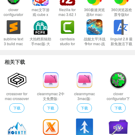
打不开XX软件，因为Apple无法检查其是否包含恶意软件
clover
mac文字游
filezilla for
360极速浏览
360浏览器抢
当你遇到上述问题的时候：
configurator
戏-cube x
mac 3.62.1
器for mac-
票专版for
1、首先这样设置试试：
开启任何来源
下载-clover
words for
经典ftp软件
360极速浏览
mac-360浏览
configurator
mac下载 v1.1
器mac版下载
器抢票版mac
到这里一般情况下应用都可以运行了。
mac版下载
v12.2.1662.0
版下载
v5.23.1.0中文
v1.0.1090.0
然而有的应用开启了任何来源还是不行，这是因为苹果进一步收缩了对未
版
sublime text
大拍档剪辑助
camtasia
战舰太平洋战
linguist 2.8 最
签名应用的权限，这时候就需要通过过“终端”执行命令行代码来绕过应用签名认
3 bulid mac
手mac版-大
studio for
争for mac-战
新免激活下载
版-sublime
拍档剪辑助手
mac-
舰太平洋战争
macos优秀翻
证。
text 3 bulid
for mac下载
camtasia
mac版下载
译软件下载
for mac下载
v0.4.1
studio 2 mac
v2.3.2
支持m1
2、执行命令绕过苹果的公证Gatekeeper：
Mac打开应用提示已损坏怎么办
相关下载
v4.0.0.4138
版下载
Mac安装软件时提示已损坏怎么办
v2020.0.15
以上操作如果还不能解决，那就需要关闭SIP系统完整性保护才可以了。
3、关闭SIP系统完整性保护：
Mac怎么关闭SIP系统完整性 Mac SIP怎么关
闭
crossover for
cleanmymac 2中
cleanmymac
clover
mac-crossover
文免费版-
3mac版-
configurator下
软件特色
mac版下载
cleanmymac 2中
cleanmymac 3
载-clover
下载
下载
下载
下载
智能加载和镜像软件，装载所有类型的映像文件和虚拟硬盘，收集整理智
v22.0.0.35485
文版下载 v4.11
for mac下载
configurator mac
正式版
v4.11
版下载 v5.23.1.0
能的最爱文件，可在DAEMON Tools和多种移动端应用间分享文件，专门的24/
中文版
7支持，可享有基础功能永久更新，可免费享有任一高级特性。