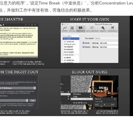
序’，‘设定Time Break（中途休息）’，‘分析Concentration Lev
法，并做到工作中有张有弛，劳逸结合的积极效果。