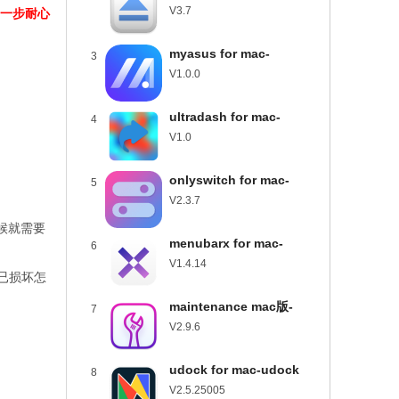
usbclean for mac下载
V3.7
步一步耐心
v3.7
myasus for mac-
3
myasus mac版下载
V1.0.0
v1.0.0
ultradash for mac-
4
ultradash mac版下载
V1.0
v1.0
onlyswitch for mac-
5
onlyswitch mac版下载
V2.3.7
v2.3.7
候就需要
menubarx for mac-
6
menubarx mac版下载
V1.4.14
示已损坏怎
v1.4.14
maintenance mac版-
7
maintenance for mac下
V2.9.6
载 v2.9.6
udock for mac-udock
8
mac版下载 v2.5.25005
V2.5.25005