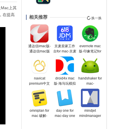
Mac上其
，在提高
相关推荐
换一换
通达信imac版-
京麦卖家工作
evernote mac
通达信mac版
台for mac-京麦
版-印象笔记for
下载 v3.35
工作台mac版
mac下载
下载 v9.7.0
v9.5.32
navicat
droid4x mac
handshaker for
premium中文
版-海马玩模拟
mac-
破解版-navicat
器mac版下载
handshaker
premium for
v0.8.3beta
mac版下载
mac下载
v2.5.6
v16.0.14
omniplan for
day one for
mindjet
mac 破解-
mac-day one
mindmanager
omniplan for
mac版下载
for mac-
mac下载
v4.0
mindjet