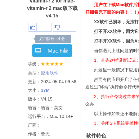
vitamin-r 2 for mac-
用户在下载Mac软件
vitamin-r 2 mac版下载
仔细看完下面的内容！！！)
v4.15
XX软件已损坏，无法
打不开XX软件，因为
好用指数：
4
分
打不开XX软件，因为A
当你遇到上述问题的时
1、首先这样设置试试
等级：
到这里一般情况下应用都
类型：
应用软件
然而有的应用开启了任何
更新：2024-05-04 09:56
通过过“终端”执行命令行代
大小：
17M
2、执行命令绕过苹果的公证
版本：V4.15
么办
语言：语言：英文
以上操作如果还不能解决，
运行平台：Mac 10.14+
3、关闭SIP系统完整
厂商：
作者：暂无
软件特色