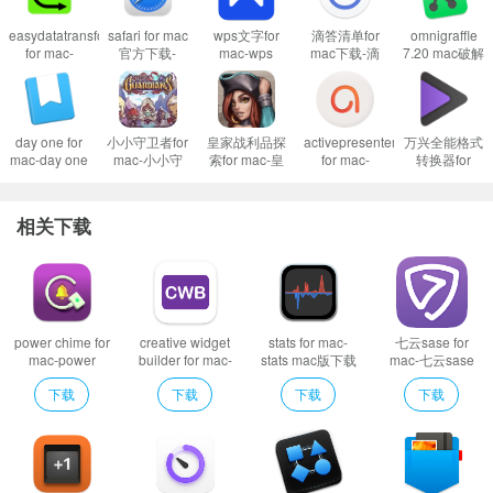
easydatatransform
safari for mac
wps文字for
滴答清单for
omnigraffle
for mac-
官方下载-
mac-wps
mac下载-滴
7.20 mac破解
软件特色
easydatatransform
safari mac版
word mac版
答清单mac版
版 mac流程图
Clear Read Mac版作为一款Safari扩展优化工具，它可以在你访问的任何
mac版下载
下载 v15.5正
下载
下载
绘制
v1.36.0
式版
v5.0.0(7550)
v4.3.10(238)
网页上自动工作，并可以切换为关闭。
day one for
小小守卫者for
皇家战利品探
activepresenter
万兴全能格式
mac-day one
mac-小小守
索for mac-皇
for mac-
转换器for
mac版下载
卫者mac版预
家战利品探索
activepresenter
mac-万兴全
v4.0
约下载 v1.0
mac版下载
mac版下载
能格式转换器
v0.692
v9.0.3
mac版下载
相关下载
v11.1.0
power chime for
creative widget
stats for mac-
七云sase for
mac-power
builder for mac-
stats mac版下载
mac-七云sase
chime mac版下
creative widget
v2.7.44
mac版下载 v1.0
下载
下载
下载
下载
载 v1.3
builder mac版下
载 v1.0