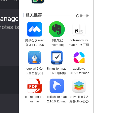
相关推荐
换一换
腾讯会议 mac
印象笔记
notesnook for
版 3.11.7.406
（evernote）
mac 2.1.6 开源
下载
for mac
的私人笔记应
10.47.7
用
logo art 1.0.4
things for mac
appflowy
矢量图标设计
3.16.2 破解版
0.0.5.2 for mac
工具
_mac任务管理
notion的开源替
代品
pdf reader pro
billfish for mac
onlyoffice 7.2
for mac
2.16.0.11 mac
免费office办公
2.8.19.1 全能
免费图片素材
软件
pdf编辑工具
管理