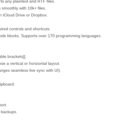
ts any plaintext and RTF files.
 smoothly with 10k+ files.
 iCloud Drive or Dropbox.
pired controls and shortcuts.
 code blocks. Supports over 170 programming languages.
ble brackets]].
e a vertical or horizontal layout.
anges seamless live sync with UI).
lipboard.
ort.
d backups.