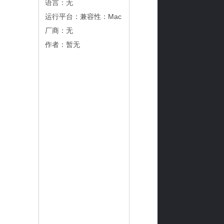
语言：无
运行平台：兼容性：Mac
厂商：
无
作者：暂无