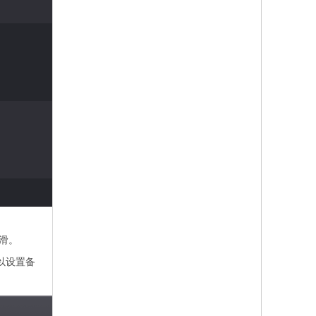
word 2021 for
wonderpen for
fastscripts
mac 16.67
mac 2.2.1 破解
3.2.3 macos脚
word mac破解
版 妙笔写作软
本快速启动工
版
件
具
平滑。
可以设置备