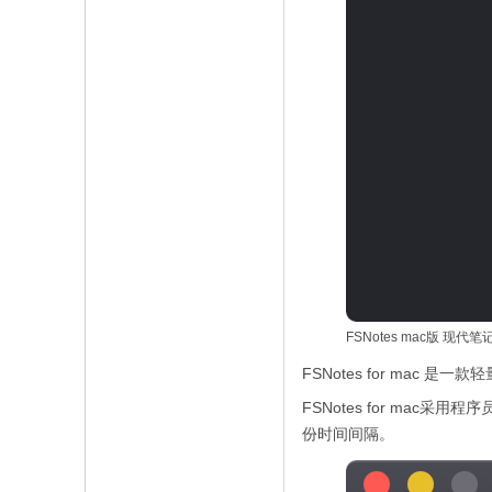
FSNotes mac版 现代
FSNotes for mac
FSNotes for ma
份时间间隔。