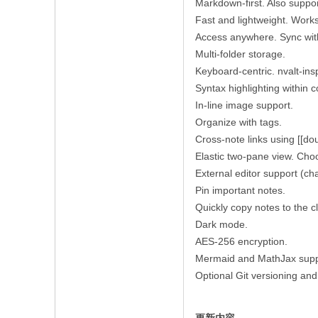
Markdown-first. Also suppor
Fast and lightweight. Works
Access anywhere. Sync with
Multi-folder storage.
Keyboard-centric. nvalt-ins
Syntax highlighting within
In-line image support.
Organize with tags.
Cross-note links using [[dou
Elastic two-pane view. Choos
External editor support (ch
Pin important notes.
Quickly copy notes to the c
Dark mode.
AES-256 encryption.
Mermaid and MathJax supp
Optional Git versioning an