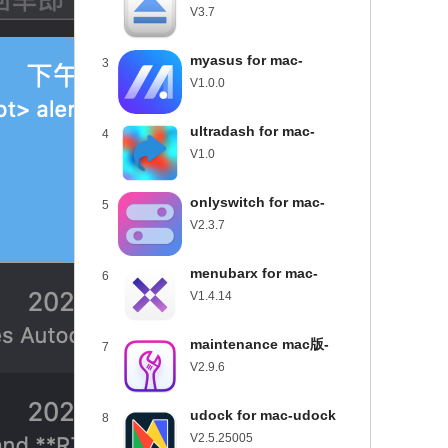
usbclean for mac下载
V3.7
v3.7
myasus for mac-
3
myasus mac版下载
V1.0.0
v1.0.0
ultradash for mac-
4
ultradash mac版下载
V1.0
v1.0
onlyswitch for mac-
5
onlyswitch mac版下载
V2.3.7
v2.3.7
menubarx for mac-
6
menubarx mac版下载
V1.4.14
v1.4.14
maintenance mac版-
7
maintenance for mac下
V2.9.6
载 v2.9.6
udock for mac-udock
8
mac版下载 v2.5.25005
V2.5.25005