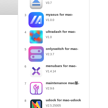
usbclean for mac下载
V3.7
v3.7
myasus for mac-
3
myasus mac版下载
V1.0.0
v1.0.0
ultradash for mac-
4
ultradash mac版下载
V1.0
v1.0
onlyswitch for mac-
5
onlyswitch mac版下载
V2.3.7
v2.3.7
menubarx for mac-
6
menubarx mac版下载
V1.4.14
v1.4.14
maintenance mac版-
7
maintenance for mac下
V2.9.6
载 v2.9.6
udock for mac-udock
8
mac版下载 v2.5.25005
V2.5.25005