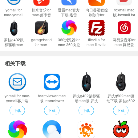
yomail for
虾米音乐for
迅雷mac官方
向日葵远程控
foxmail mac
mac-yomail
mac-虾米音
下载-迅雷
制软件for
版-foxmail for
客户端mac版
乐mac版下载
mac版下载
mac-向日葵
mac下载
下载 v3.42
v7.5.8
v5.0.3.65598
远程控制软件
v1.5.6.94576
mac版下载
v12.5.1.46673
罗技g402鼠
garageband
360浏览器for
filezilla for
网易云音乐for
软件特色
标驱动mac
for mac-
mac-360浏览
mac-filezilla
mac-网易云
版-罗技g402
garageband
器mac版下载
mac中文版下
音乐mac版下
Realtek瑞昱RTL81xxCE系列无线网卡驱动2012.15.0502.2014版For Win
驱动mac版下
mac版下载
v12.2.1662.0
载 v3.62.0
载
载 v8.96.40
v10.4.7
v2.3.11.900
7-32/Win7-64/Win8-32/Win8-64/Win8.1-32/Win8.1-64（2014年11月10日发
相关下载
布）在笔记本的内置无线网卡中，Realtek的无线芯片占有很大的市场份额，连
很多外置无线网卡也都使用Realtek的无线芯片。如果在设备管理器 - 网络适配
器下面看到有Realtek、802.11n、wireless、wlan等字样，说明你使用就是Re
altek的无线网卡，如果前面还有黄色的感叹号，那你就需要安装正确的无线网
yomail for mac-
teamviewer mac
罗技g402鼠标驱
罗技g502mac驱
yomail客户端
版-teamviewer
动mac版-罗技
动下载-罗技g502
卡驱动了。
mac版下载 v3.42
for mac下载
g402驱动mac版
驱动mac版下载
下载
下载
下载
下载
v15.32.3
下载 v8.96.40
v8.96.40