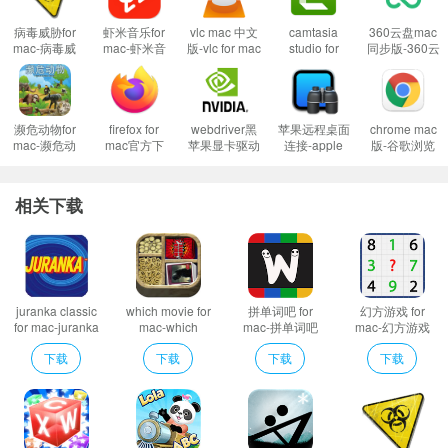
病毒威胁for
虾米音乐for
vlc mac 中文
camtasia
360云盘mac
游戏介绍
mac-病毒威
mac-虾米音
版-vlc for mac
studio for
同步版-360云
游戏规则很简单，每次可以选择上下左右其中一个方向去滑动，每滑动一
胁mac版下载
乐mac版下载
下载
mac-
盘mac版下载
v1.0
v7.5.8
v3.0.17.3
camtasia
v1.2.3官方版
次，所有的数字方块都会往滑动的方向靠拢外，系统也会在空白的地方乱数出
studio 2 mac
版下载
现一个数字方块，相同数字的方块在靠拢、相撞时会相加。系统给予的数字方
v2020.0.15
濒危动物for
firefox for
webdriver黑
苹果远程桌面
chrome mac
块不是2就是4，玩家要想办法在这小小的16格范围中凑出“2048”这个数字方
mac-濒危动
mac官方下
苹果显卡驱动
连接-apple
版-谷歌浏览
物mac版下载
载-火狐浏览
for mac-
remote
器mac版下载
块。
v2.0
器mac版下载
webdriver黑
desktop for
v107.0.5304.1
v106.0.5正式
苹果显卡驱动
mac下载
游戏的画面很简单，一开始整体16个方格大部分都是灰色的，当玩家拼图
相关下载
版
mac版下载
v3.9.4
出现数字之后就会改变颜色，整体格调很是简单。
v387.10.10.10.40.140
juranka classic
which movie for
拼单词吧 for
幻方游戏 for
for mac-juranka
mac-which
mac-拼单词吧
mac-幻方游戏
classic mac版下
movie mac版下
mac版下载 v5.8
mac版下载 v6.8
下载
下载
下载
下载
载 v1.0
载 v1.5