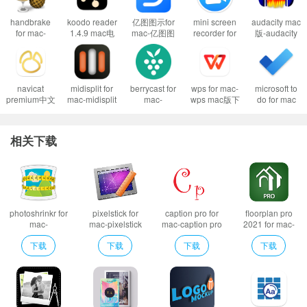
到这里一般情况下应用都可以运行了。
handbrake
koodo reader
亿图图示for
mini screen
audacity mac
然而有的应用开启了任何来源还是不行，这是因为苹果进一步收缩了对未
for mac-
1.4.9 mac电
mac-亿图图
recorder for
版-audacity
签名应用的权限，这时候就需要通过过“终端”执行命令行代码来绕过应用签名认
handbrake
子书管理阅读
示mac版下载
mac-mini
for mac下载
mac下载
工具
v10.1.5
screen
v3.2.0.0
证。
v1.4.1
recorder mac
版下载 v2.0.0
2、执行命令绕过苹果的公证Gatekeeper：
Mac打开应用提示已损坏怎么办
navicat
midisplit for
berrycast for
wps for mac-
microsoft to
Mac安装软件时提示已损坏怎么办
premium中文
mac-midisplit
mac-
wps mac版下
do for mac
破解版-
mac版下载
berrycast
载
2.83 中文版
以上操作如果还不能解决，那就需要关闭SIP系统完整性保护才可以了。
navicat
v1.0
mac版下载
v5.0.0(7550)
微软出品任务
premium for
v0.35.2
清单
3、关闭SIP系统完整性保护：
Mac怎么关闭SIP系统完整性 Mac SIP怎么关
相关下载
mac下载
闭
v16.0.14
软件特色
Amadine Mac版以精准和关注用户需求的方式开发，提供了各种工具和功
能，将最疯狂的创意带到生活中。Amadine Mac版是漂亮简单和友好的用户界
photoshrinkr for
pixelstick for
caption pro for
floorplan pro
mac-
mac-pixelstick
mac-caption pro
2021 for mac-
面和先进的矢量绘图工具保证了用户使用的平滑的学习曲线。
photoshrinkr
mac版下载
mac版下载
floorplan pro
下载
下载
下载
下载
mac版下载
v2.16.2
v3.1.17
2021 mac版下载
v1.1.1
v1.0