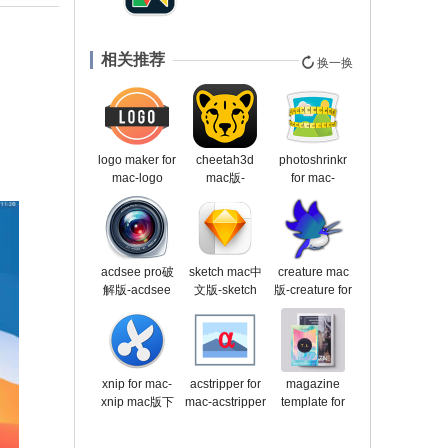
相关推荐
换一换
logo maker for
cheetah3d
photoshrinkr
mac-logo
mac版-
for mac-
maker mac版
cheetah3d for
photoshrinkr
下载 v1.0
mac下载
mac版下载
v7.5.1
v1.1.1
acdsee pro破
sketch mac中
creature mac
解版-acdsee
文版-sketch
版-creature for
pro for mac下
mac版下载 v94
mac下载 v2.24
载 v3.7.201
官方版
xnip for mac-
acstripper for
magazine
xnip mac版下
mac-acstripper
template for
载 v2.0.3
mac版下载
mac-magazine
v1.0.1
template mac