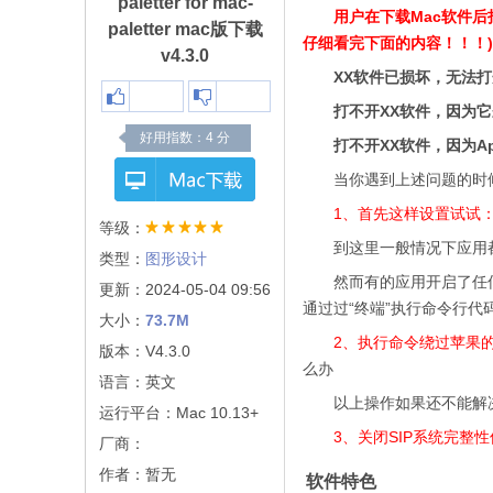
paletter for mac-
用户在下载Mac软件
paletter mac版下载
仔细看完下面的内容！！！)
v4.3.0
XX软件已损坏，无法
打不开XX软件，因为
好用指数：
4
分
打不开XX软件，因为A
当你遇到上述问题的时
1、首先这样设置试试
等级：
到这里一般情况下应用都
类型：
图形设计
然而有的应用开启了任何
更新：2024-05-04 09:56
通过过“终端”执行命令行代
大小：
73.7M
2、执行命令绕过苹果的公证
版本：V4.3.0
么办
语言：英文
以上操作如果还不能解决，
运行平台：Mac 10.13+
3、关闭SIP系统完整
厂商：
作者：暂无
软件特色