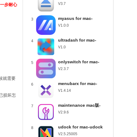
usbclean for mac下载
V3.7
步一步耐心
v3.7
myasus for mac-
3
myasus mac版下载
V1.0.0
v1.0.0
ultradash for mac-
4
ultradash mac版下载
V1.0
v1.0
onlyswitch for mac-
5
onlyswitch mac版下载
V2.3.7
v2.3.7
候就需要
menubarx for mac-
6
menubarx mac版下载
V1.4.14
示已损坏怎
v1.4.14
maintenance mac版-
7
maintenance for mac下
V2.9.6
载 v2.9.6
udock for mac-udock
8
mac版下载 v2.5.25005
V2.5.25005