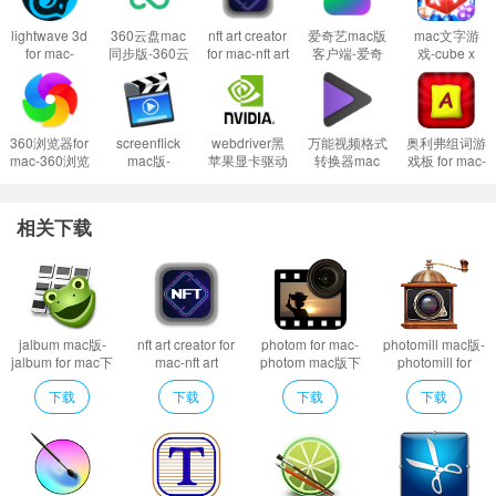
1、首先这样设置试试：
开启任何来源
lightwave 3d
360云盘mac
nft art creator
爱奇艺mac版
mac文字游
到这里一般情况下应用都可以运行了。
for mac-
同步版-360云
for mac-nft art
客户端-爱奇
戏-cube x
然而有的应用开启了任何来源还是不行，这是因为苹果进一步收缩了对未
lightwave 3d
盘mac版下载
creator mac
艺mac版下载
words for
mac版下载
v1.2.3官方版
版下载 v1.0
v13.10.6
mac下载 v1.1
签名应用的权限，这时候就需要通过过“终端”执行命令行代码来绕过应用签名认
v2020.0.2
证。
360浏览器for
screenflick
webdriver黑
万能视频格式
奥利弗组词游
2、执行命令绕过苹果的公证Gatekeeper：
Mac打开应用提示已损坏怎么办
mac-360浏览
mac版-
苹果显卡驱动
转换器mac
戏板 for mac-
器mac版下载
screenflick
for mac-
版-
奥利弗组词游
Mac安装软件时提示已损坏怎么办
v12.2.1662.0
for mac下载
webdriver黑
videoconverterultimate
戏板mac版下
v2.7.45
苹果显卡驱动
mac版下载
载 v1.0
以上操作如果还不能解决，那就需要关闭SIP系统完整性保护才可以了。
相关下载
mac版下载
v11.1.0
3、关闭SIP系统完整性保护：
Mac怎么关闭SIP系统完整性 Mac SIP怎么关
v387.10.10.10.40.140
闭
软件特色
Artstudio Pro Mac版具有数百种素材，用户能以最流行的格式（ABR、TP
jalbum mac版-
nft art creator for
photom for mac-
photomill mac版-
jalbum for mac下
mac-nft art
photom mac版下
photomill for
L、PAT、GRD、ASE、ACO）导入资源，从而立即访问数百万款笔刷、图案、
载 v28.1.5
creator mac版下
载 v1.0
mac下载 v1.8.1
下载
下载
下载
下载
渐变、色样和字体。它会提高您的创造力，帮您快速轻松地实现灵感。
载 v1.0