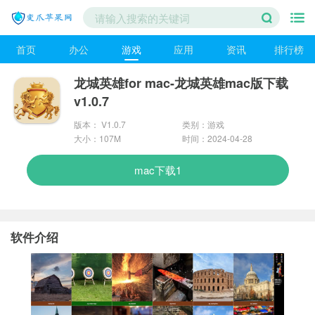
首页
办公
游戏
应用
资讯
排行榜
龙城英雄for mac-龙城英雄mac版下载
v1.0.7
版本： V1.0.7
类别：游戏
大小：107M
时间：2024-04-28
mac下载1
软件介绍