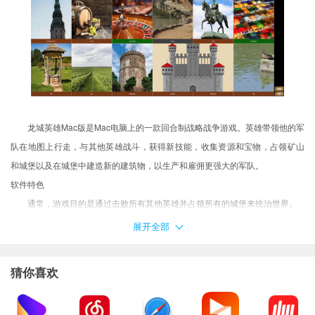
龙城英雄Mac版是Mac电脑上的一款回合制战略战争游戏。英雄带领他的军
队在地图上行走，与其他英雄战斗，获得新技能，收集资源和宝物，占领矿山
和城堡以及在城堡中建造新的建筑物，以生产和雇佣更强大的军队。
软件特色
通常，游戏目的是通过击败所有其他英雄并占领所有的城堡来统治世界。
每个回合代表一日，七日为一周，四周为一月。 在每周开始时，军队住所
展开全部
都会产生新兵，在大多数情况下，地图内中立军队的规模也同时增加。 游戏中
主要资源是黄金，每天由城镇生成。 单独的黄金足以获得基本建筑物和大多数
猜你喜欢
生物。 随着游戏进展，还会需要木材，矿石，宝石，水晶，硫磺和水银等资
源。 这些资源以及黄金由地图内矿场或其他建筑生产，要求英雄占领它们。 与