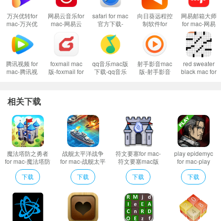
城镇一样，矿场也可以被敌人的英雄占领。
万兴优转for
网易云音乐for
safari for mac
向日葵远程控
网易邮箱大师
mac-万兴优
mac-网易云
官方下载-
制软件for
for mac-网易
转mac版下载
音乐mac版下
safari mac版
mac-向日葵
邮箱大师mac
v13.0.1
载
下载 v15.5正
远程控制软件
版下载
v2.3.11.900
式版
mac版下载
v4.17.9
v12.5.1.46673
腾讯视频 for
foxmail mac
qq音乐mac版
射手影音mac
red sweater
mac-腾讯视
版-foxmail for
下载-qq音乐
版-射手影音
black mac for
频mac版下载
mac下载
for mac下载
for mac下载
mac-red
v2.55.2.53483
v1.5.6.94576
v8.4.0
v4.9.4 beta.0
sweater
官方版
black mac版
相关下载
预约下载
v1.6.1
战斗发生在六角形网格战场上，也是回合制的。 军队中的生物堆叠为小
魔法塔防之勇者
战舰太平洋战争
符文要塞for mac-
play epidemyc
队，每个小队都包括单一类型的生物。 每支军队最大包括五个小队，不同种族
for mac-魔法塔防
for mac-战舰太平
符文要塞mac版
for mac-play
之勇者mac版下
洋战争mac版下
下载 v1.0
epidemyc mac版
的小队混编会降低这支军队的士气。 一些随机因素会影响到战斗结果，同时英
下载
下载
下载
下载
载 v1.0.3
载 v2.3.2
下载 v1.0
雄技能，宝物和法术会影响军队的运气和士气。 走好运的小队在进攻时给对手
产生较大的伤害，或防御时自身受到较小的伤害，而高昂士气的小队获得额外
的进攻机会。 英雄不作为战斗单位，不会受到伤害。战斗中英雄可以选择投