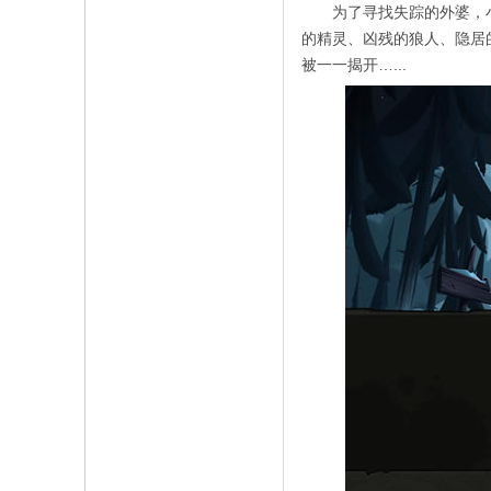
为了寻找失踪的外婆，小
的精灵、凶残的狼人、隐居
被一一揭开…...