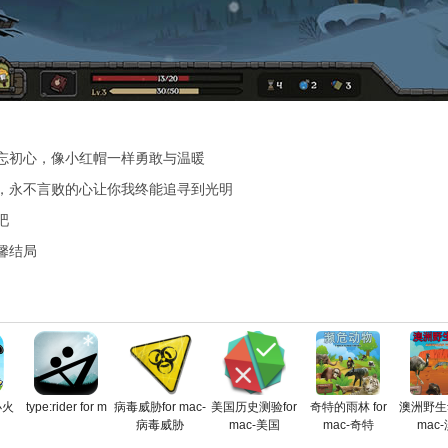
初心，像小红帽一样勇敢与温暖
永不言败的心让你我终能追寻到光明
吧
馨结局
小火
type:rider for m
病毒威胁for mac-
美国历史测验for
奇特的雨林 for
澳洲野生动
病毒威胁
mac-美国
mac-奇特
mac