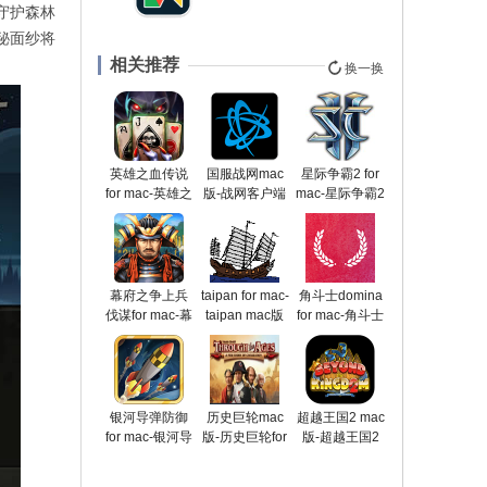
守护森林
秘面纱将
相关推荐
换一换
英雄之血传说
国服战网mac
星际争霸2 for
for mac-英雄之
版-战网客户端
mac-星际争霸2
血传说mac版
mac版预约下
mac版预约下
下载 v1.0.0
载
载
v2.7.0.13177
v1.16.3.2988
虫群之心
幕府之争上兵
taipan for mac-
角斗士domina
伐谋for mac-幕
taipan mac版
for mac-角斗士
府之争上兵伐
预约下载 v10.0
domina mac版
谋mac版下载
预约下载 v0.34
v1.2
银河导弹防御
历史巨轮mac
超越王国2 mac
for mac-银河导
版-历史巨轮for
版-超越王国2
弹防御mac版
mac预约下载
for mac预约下
下载 v1.0
v2.1
载 v1.0