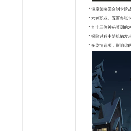
* 轻度策略回合制卡牌
* 六种职业、五百多张
* 九十三位神秘莫测的
* 探险过程中随机触发
* 多剧情选项，影响你