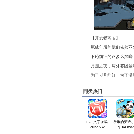
【开发者寄语】
愿成年后的我们依然不忘
不论前行的路多么黑暗，
月圆之夜，与外婆团聚
为了岁月静好，为了温
同类热门
mac文字游戏-
乐乐的英语
cube x w
车 for mac