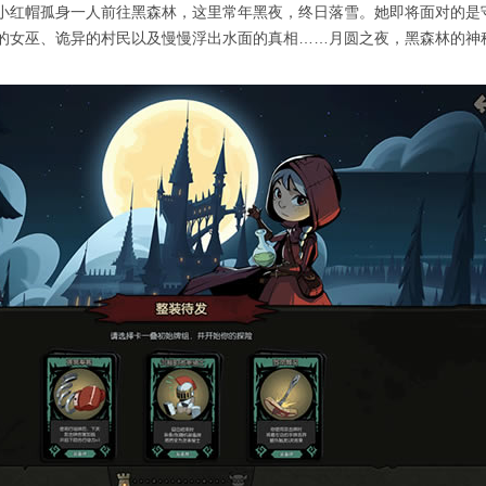
红帽孤身一人前往黑森林，这里常年黑夜，终日落雪。她即将面对的是
的女巫、诡异的村民以及慢慢浮出水面的真相……月圆之夜，黑森林的神