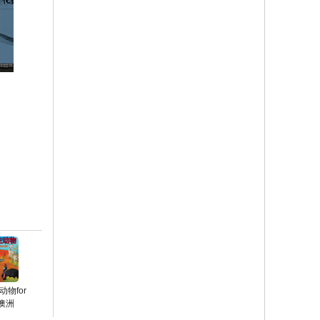
物for
-澳洲