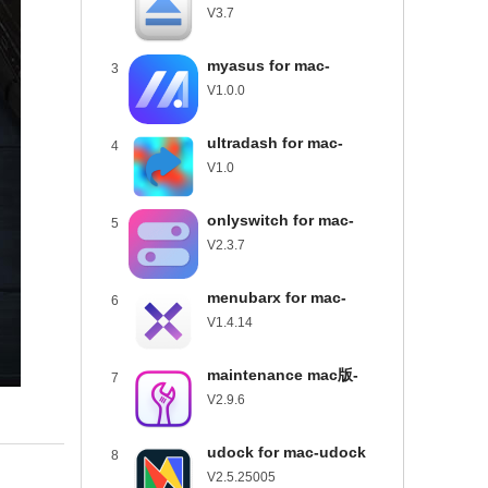
usbclean for mac下载
V3.7
v3.7
myasus for mac-
3
myasus mac版下载
V1.0.0
v1.0.0
ultradash for mac-
4
ultradash mac版下载
V1.0
v1.0
onlyswitch for mac-
5
onlyswitch mac版下载
V2.3.7
v2.3.7
menubarx for mac-
6
menubarx mac版下载
V1.4.14
v1.4.14
maintenance mac版-
7
maintenance for mac下
V2.9.6
载 v2.9.6
udock for mac-udock
8
mac版下载 v2.5.25005
V2.5.25005